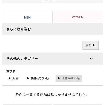
ッショナルたちから信頼を集め、数々の過酷な冒険やレースを支えてき
ました。その 一方で、ブランドの根底には「人と人が紡ぐ幸せこそを
大事にする」というデンマーク発祥の “Hygge（ヒュッゲ）” という概
念があります。
さらに絞り込む
戻る ▶
その他のカテゴリー
並び順
▶ 新着
▶ 価格が安い順
▶ 価格が高い順
条件に一致する商品は見つかりませんでした。