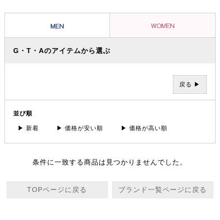
など、バリエーション豊かなコレクションに落とし込まれています。パ
ンツにとって何より大切な事はシルエットの美しさであり、日々進化し
続けるGTAのコレクションは多くのファンを魅了し続けています。
G・T・Aのアイテムから選ぶ
戻る ▶
並び順
▶ 新着
▶ 価格が安い順
▶ 価格が高い順
条件に一致する商品は見つかりませんでした。
TOPページに戻る
ブランド一覧ページに戻る