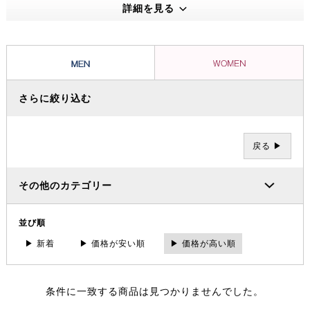
180度自然な開脚を可能にした「ガゼットクロッチ」や片手で簡単に調
詳細を見る
節できる「Webbingベルト」など独特の機能性をもったグラミチパン
ツとグラミチショーツはクライミングパンツの代表的存在として、全米
に広がり日本でも受け入れられています。
さらに絞り込む
戻る ▶
その他のカテゴリー
並び順
▶ 新着
▶ 価格が安い順
▶ 価格が高い順
条件に一致する商品は見つかりませんでした。