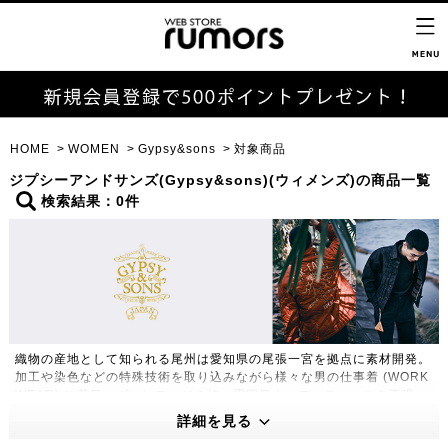
HOME
WOMEN
Gypsy&sons
対象商品
ジプシーアンドサンズ(Gypsy&sons)(ウィメンズ)の商品一覧
検索結果：0件
織物の産地として知られる尾州は愛知県の尾張一宮を拠点に素材開発。
加工や染色などの特殊技術を取り込みながら様々な男の仕事着 (WORK
WEAR) に着目。ヴィンテージの持つ雰囲気や、ディティールを再現
し、WORK STYLEとDRESS STYLE の両立をキーに独自の世界観を
詳細を見る
創造する。ユーロカジュアルが持つ都会的なシルエットと1つにするこ