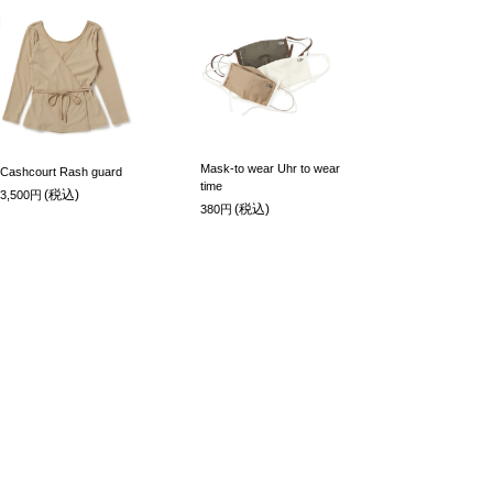
Mask-to wear Uhr to wear
Cashcourt Rash guard
time
(税込)
3,500円
(税込)
380円