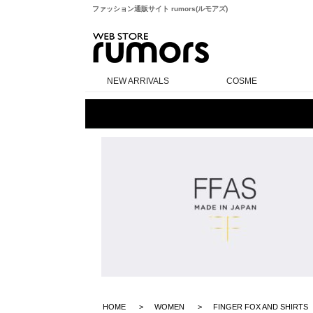
ファッション通販サイト rumors(ルモアズ)
rumors
NEW ARRIVALS
COSME
HOME
WOMEN
FINGER FOX AND SHIRTS