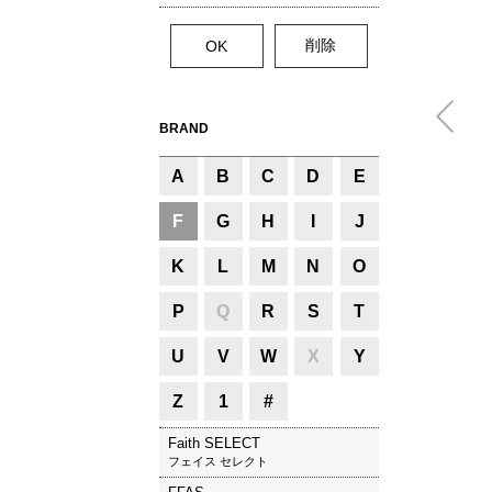
BRAND
A
B
C
D
E
F
G
H
I
J
K
L
M
N
O
P
Q
R
S
T
U
V
W
X
Y
Z
1
#
Faith SELECT
フェイス セレクト