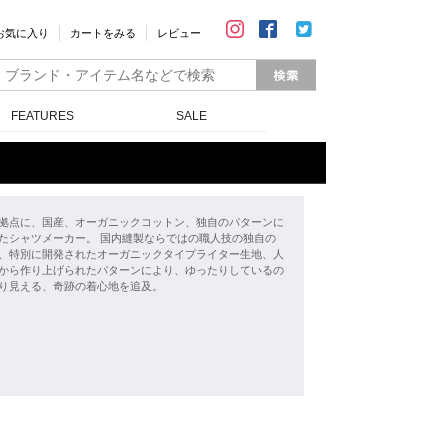
お気に入り
カートをみる
レビュー
FEATURES
SALE
拠点に、国産、オーガニックコットン、独自のパターンに
たシャツメーカー。 国内縫製ならではの職人技の独自の
、特別に開発されたオーガニックタイプライター生地、人
から作り上げられたパターンにより、ゆったりしているの
り見える、奇跡の着心地を追及。