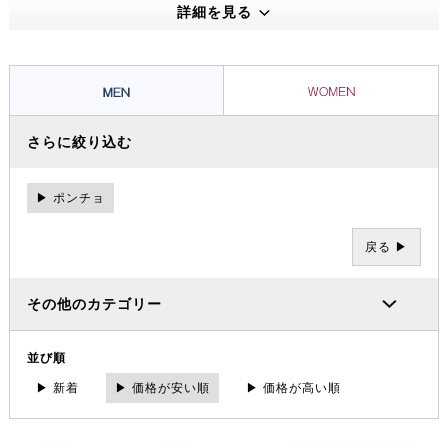
えうる高い機能性・保温性をもつプロダクトは、アウトドアのプロフェ
詳細を見る
ッショナルたちから信頼を集め、数々の過酷な冒険やレースを支えてき
ました。その 一方で、ブランドの根底には「人と人が紡ぐ幸せこそを
大事にする」というデンマーク発祥の “Hygge（ヒュッゲ）” という概
念があります。
さらに絞り込む
▶ ポンチョ
戻る ▶
その他のカテゴリー
並び順
▶ 新着
▶ 価格が安い順
▶ 価格が高い順