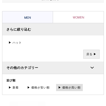
ッショナルたちから信頼を集め、数々の過酷な冒険やレースを支えてき
ました。その 一方で、ブランドの根底には「人と人が紡ぐ幸せこそを
大事にする」というデンマーク発祥の “Hygge（ヒュッゲ）” という概
念があります。
さらに絞り込む
▶ ハット
戻る ▶
その他のカテゴリー
並び順
▶ 新着
▶ 価格が安い順
▶ 価格が高い順