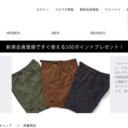
ログイン
メルマガ登録
新規会員登録
マイページ
WOMEN
MEN
BRANDS
「ストー
ク・グラ
げたブラ
180度
に調節で
チパンツ
して、全
キャップ
対象商品