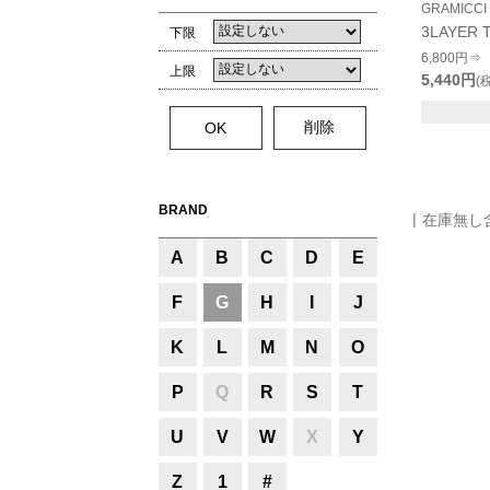
GRAMICCI
3LAYER T
下限
6,800円⇒
上限
5,440円
(
BRAND
在庫無し
A
B
C
D
E
F
G
H
I
J
K
L
M
N
O
P
Q
R
S
T
U
V
W
X
Y
Z
1
#