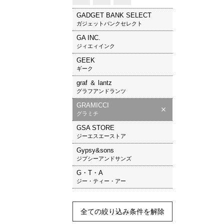
GADGET BANK SELECT
ガジェットバンクセレクト
GA INC.
ジィエィインク
GEEK
ギーク
graf ＆ lantz
グラフアンドランツ
GRAMICCI
グラミチ
GSA STORE
ジーエスエーストア
Gypsy&sons
ジプシーアンドサンズ
G・T・A
ジー・ティー・アー
全ての絞り込み条件を解除