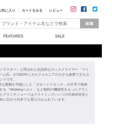
お気に入り
カートをみる
レビュー
FEATURES
SALE
ンマスター」と呼ばれた伝説的なロッククライマー「マイ
ハム氏」が1982年にカルフォルニアの小さな倉庫で立ち上
ンドです。
自然な開脚を可能にした「ガゼットクロッチ」や片手で簡単
きる「Webbingベルト」など独特の機能性をもったグラミ
とグラミチショーツはクライミングパンツの代表的存在と
米に広がり日本でも受け入れられています。