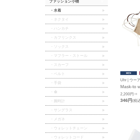
ファッション小物
・水着
・ネクタイ
・ハンカチ
・カフリンクス
・ソックス
・マフラー・ストール
・スカーフ
・ベルト
Uhr | ウー
・手袋
Mask-to w
・傘
2,200円⇒
346円
(税込
・腕時計
・サングラス
・メガネ
・ウォレットチェーン
・ウォレットコード