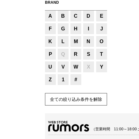
BRAND
A
B
C
D
E
F
G
H
I
J
K
L
M
N
O
P
Q
R
S
T
U
V
W
X
Y
Z
1
#
全ての絞り込み条件を解除
（営業時間 11:00～18: