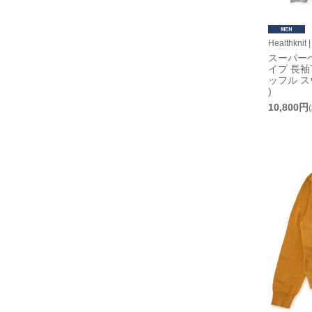
Healthkn
スーパー
イプ 長袖
ッフル ス
)
10,800円