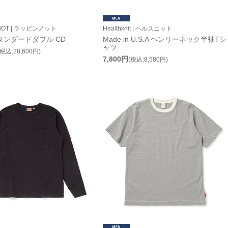
NOT | ラッピンノット
Healthknit | ヘルスニット
タンダードダブル CD
Made in U.S.A ヘンリーネック半袖Tシ
ャツ
(税込:28,600円)
7,800円
(税込:8,580円)