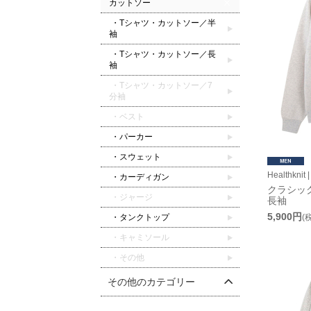
カットソー
・Tシャツ・カットソー／半
袖
・Tシャツ・カットソー／長
袖
・Tシャツ・カットソー／7
分袖
・ベスト
・パーカー
・スウェット
Healthkn
・カーディガン
クラシッ
・ジャージ
長袖
5,900円
・タンクトップ
(
・キャミソール
・その他
その他のカテゴリー