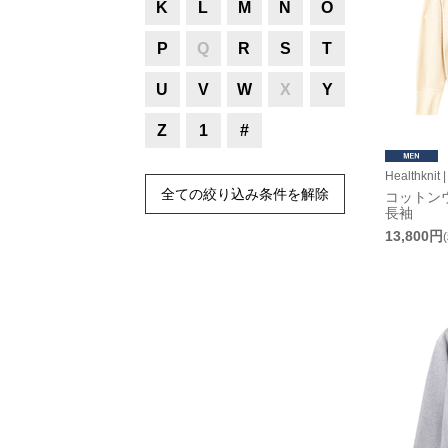
K
L
M
N
O
P
Q
R
S
T
U
V
W
X
Y
Z
1
#
Healthkn
全ての絞り込み条件を解除
コットン
長袖
13,800円