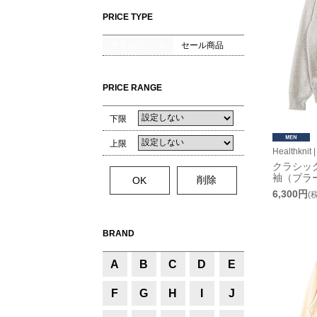
PRICE TYPE
通常商品
セール商品
PRICE RANGE
下限
上限
Healthkn
クラシッ
袖（ブラ
6,300円
(
BRAND
A
B
C
D
E
F
G
H
I
J