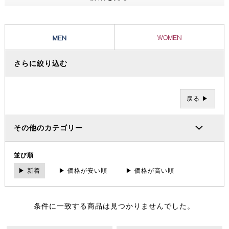
ッショナルたちから信頼を集め、数々の過酷な冒険やレースを支えてき
ました。その 一方で、ブランドの根底には「人と人が紡ぐ幸せこそを
大事にする」というデンマーク発祥の “Hygge（ヒュッゲ）” という概
念があります。
さらに絞り込む
戻る ▶
その他のカテゴリー
並び順
▶ 新着
▶ 価格が安い順
▶ 価格が高い順
条件に一致する商品は見つかりませんでした。