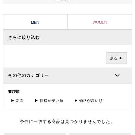
ッショナルたちから信頼を集め、数々の過酷な冒険やレースを支えてき
ました。その 一方で、ブランドの根底には「人と人が紡ぐ幸せこそを
大事にする」というデンマーク発祥の “Hygge（ヒュッゲ）” という概
念があります。
さらに絞り込む
戻る ▶
その他のカテゴリー
並び順
▶ 新着
▶ 価格が安い順
▶ 価格が高い順
条件に一致する商品は見つかりませんでした。