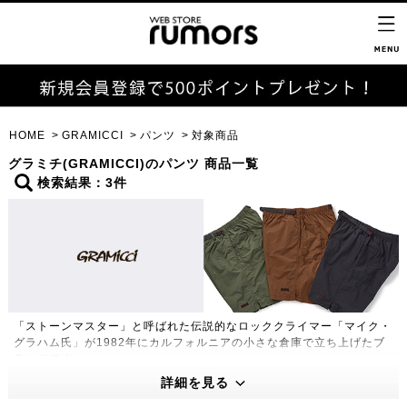
HOME
GRAMICCI
パンツ
対象商品
グラミチ(GRAMICCI)のパンツ 商品一覧
検索結果：3件
「ストーンマスター」と呼ばれた伝説的なロッククライマー「マイク・
グラハム氏」が1982年にカルフォルニアの小さな倉庫で立ち上げたブ
ランドです。
180度自然な開脚を可能にした「ガゼットクロッチ」や片手で簡単に調
詳細を見る
節できる「Webbingベルト」など独特の機能性をもったグラミチパン