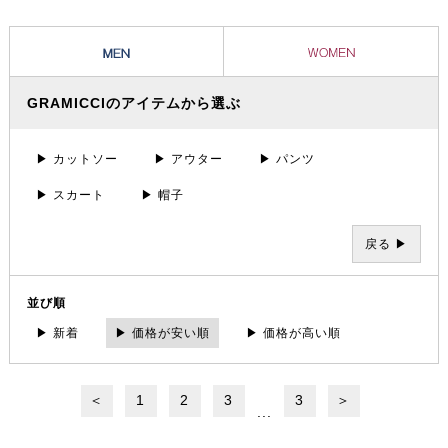
ツとグラミチショーツはクライミングパンツの代表的存在として、全米
に広がり日本でも受け入れられています。
GRAMICCIのアイテムから選ぶ
▶ カットソー
▶ アウター
▶ パンツ
▶ スカート
▶ 帽子
戻る ▶
並び順
▶ 新着
▶ 価格が安い順
▶ 価格が高い順
＜
1
2
3
3
＞
...