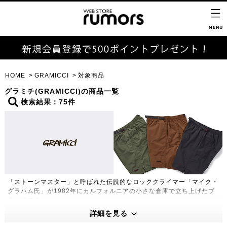
HOME
GRAMICCI
対象商品
グラミチ(GRAMICCI)の商品一覧
検索結果：75件
「ストーンマスター」と呼ばれた伝説的なロッククライマー「マイク・
グラハム氏」が1982年にカルフォルニアの小さな倉庫で立ち上げたブ
ランドです。
180度自然な開脚を可能にした「ガゼットクロッチ」や片手で簡単に調
詳細を見る
節できる「Webbingベルト」など独特の機能性をもったグラミチパン