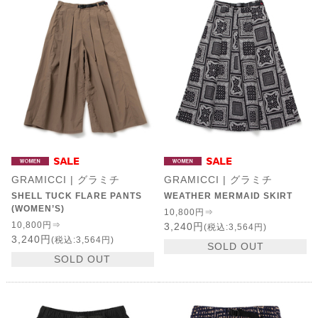
GRAMICCI | グラミチ
GRAMICCI | グラミチ
SHELL TUCK FLARE PANTS
WEATHER MERMAID SKIRT
(WOMEN’S)
10,800円⇒
10,800円⇒
3,240円
(税込:3,564円)
3,240円
(税込:3,564円)
SOLD OUT
SOLD OUT