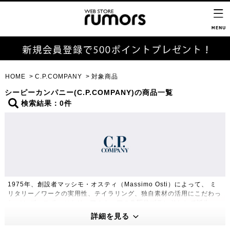
HOME
C.P.COMPANY
対象商品
シーピーカンパニー(C.P.COMPANY)の商品一覧
検索結果：0件
1975年、創設者マッシモ・オスティ（Massimo Osti）によって、 ミ
リタリー／ワークの実用性、テイラリング、独自素材の活用にこだわっ
た メンズ・スポーツカジュアルウェアの先駆的ブランドとして誕生。
Tristate Holdingsが、C.P. Company ブランドを買収し、新生 C.P.
詳細を見る
Company がスタート。洗練されたデザインと独特の色彩をもつ真の大