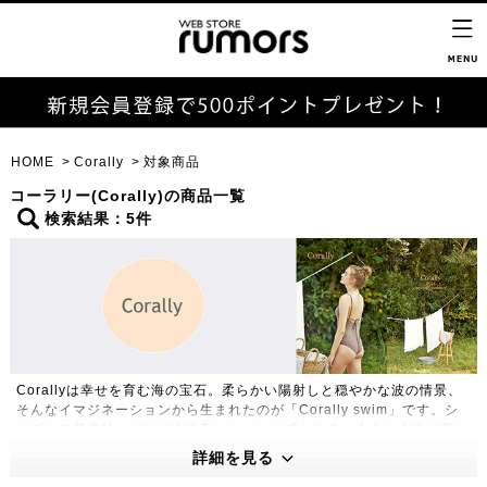
HOME
Corally
対象商品
コーラリー(Corally)の商品一覧
検索結果：5件
Corallyは幸せを育む海の宝石。柔らかい陽射しと穏やかな波の情景、
そんなイマジネーションから生まれたのが「Corally swim」です。シ
ンプルで普遍的、だけど心地良いトレンド感もある。大人の女性が着た
いと思う水着を提案します。サーフィンなどマリンスポーツを楽しむた
詳細を見る
め機能性も考慮。Made in Japanだからこそ叶う繊細なディテール