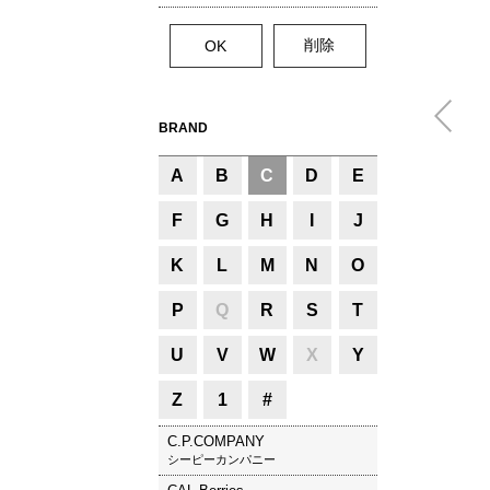
BRAND
A
B
C
D
E
F
G
H
I
J
K
L
M
N
O
P
Q
R
S
T
U
V
W
X
Y
Z
1
#
C.P.COMPANY
シーピーカンパニー