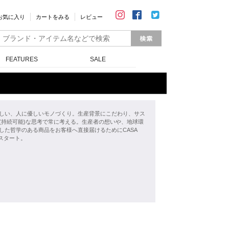
お気に入り
カートをみる
レビュー
FEATURES
SALE
しい、人に優しいモノづくり。生産背景にこだわり、サス
(持続可能)な思考で常に考える。生産者の想いや、地球環
した哲学のある商品をお客様へ直接届けるためにCASA
をスタート。