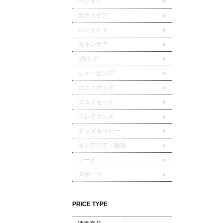
ヘアケア
ボディケア
ハンドケア
スキンケア
UVケア
シェービング
コスメグッズ
コスメセット
フレグランス
キッズ＆ベビー
インテリア・雑貨
フード
スポーツ
PRICE TYPE