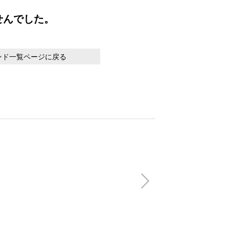
せんでした。
ンド一覧ページに戻る
【会員特別価格】V
FLAG OPEN SH
(税込)
22,000円