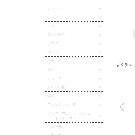
カットソー
シャツ
ニット
ワンピース
アウター
パンツ
スカート
よくチェ
バッグ
シューズ
財布・小物
帽子
ファッション小物
アンダーウェア・ランジェリ
ー・インナーウェア
アクセサリー