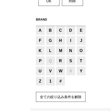
BRAND
A
B
C
D
E
F
G
H
I
J
K
L
M
N
O
P
Q
R
S
T
U
V
W
X
Y
Z
1
#
全ての絞り込み条件を解除