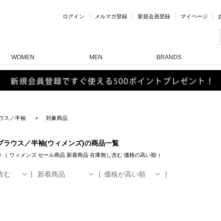
ログイン
メルマガ登録
新規会員登録
マイページ
WOMEN
MEN
BRANDS
ウス／半袖
対象商品
ブラウス／半袖(ウィメンズ)の商品一覧
件
（
ウィメンズ
セール商品
新着商品
在庫無し含む
価格の高い順
）
含む
新着商品
価格が高い順