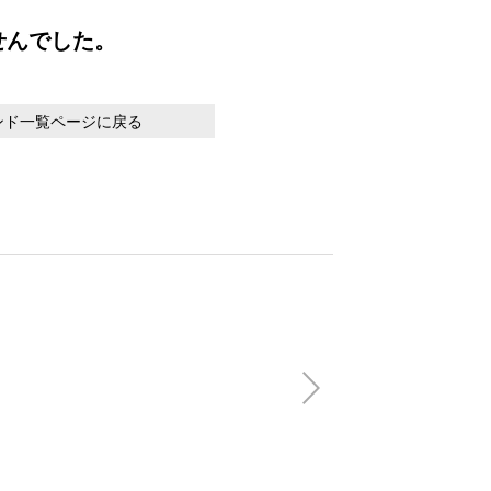
せんでした。
ンド一覧ページに戻る
【会員特別価格】V
FLAG OPEN SH
(税込)
22,000円