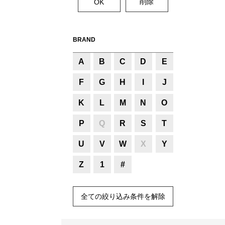
BRAND
A
B
C
D
E
F
G
H
I
J
K
L
M
N
O
P
Q
R
S
T
U
V
W
X
Y
Z
1
#
全ての絞り込み条件を解除