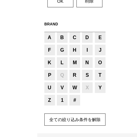
BRAND
A
B
C
D
E
F
G
H
I
J
K
L
M
N
O
P
Q
R
S
T
U
V
W
X
Y
Z
1
#
全ての絞り込み条件を解除