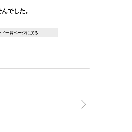
せんでした。
ンド一覧ページに戻る
【honeycotech
Shortsleeve
(税込)
13,200円