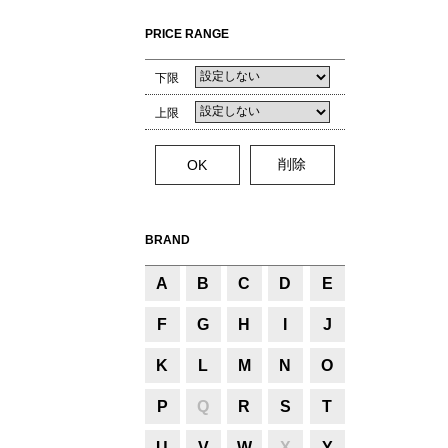
PRICE RANGE
下限
上限
BRAND
A
B
C
D
E
F
G
H
I
J
K
L
M
N
O
P
Q
R
S
T
U
V
W
X
Y