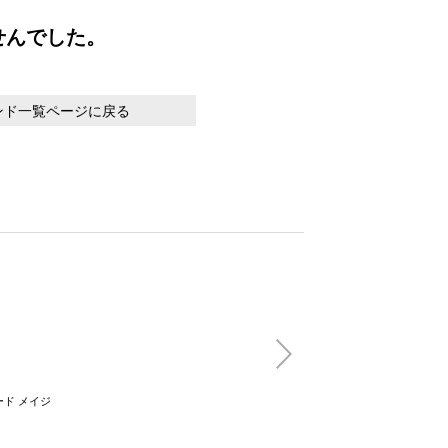
せんでした。
ンド一覧ページに戻る
ド メイジ
uka hair oil mist 
beach
(税込)
3,850円