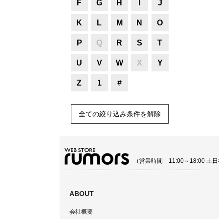
F
G
H
I
J
K
L
M
N
O
P
Q
R
S
T
U
V
W
X
Y
Z
1
#
全ての絞り込み条件を解除
（営業時間 11:00～18:00
ABOUT
会社概要