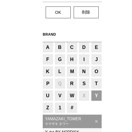
BRAND
A
B
C
D
E
F
G
H
I
J
K
L
M
N
O
P
Q
R
S
T
U
V
W
X
Y
Z
1
#
YAMAZAKI_TOWER
ヤマザキ タワー