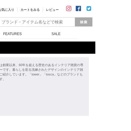
お気に入り
カートをみる
レビュー
FEATURES
SALE
は創業以来、60年を超える歴史のあるインテリア雑貨の専
ーです。暮らしを彩る洗練されたデザインのインテリア雑
ご紹介しています。「tower」「tosca」などのブランドも
す。