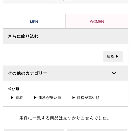
ッショナルたちから信頼を集め、数々の過酷な冒険やレースを支えてき
ました。その 一方で、ブランドの根底には「人と人が紡ぐ幸せこそを
大事にする」というデンマーク発祥の “Hygge（ヒュッゲ）” という概
念があります。
さらに絞り込む
戻る ▶
その他のカテゴリー
並び順
▶ 新着
▶ 価格が安い順
▶ 価格が高い順
条件に一致する商品は見つかりませんでした。