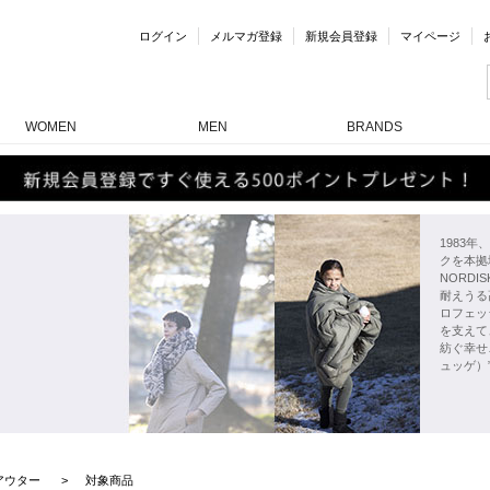
ログイン
メルマガ登録
新規会員登録
マイページ
WOMEN
MEN
BRANDS
1983
クを本拠
NORD
耐えうる
ロフェッ
を支えて
紡ぐ幸せ
ュッゲ）
アウター
対象商品