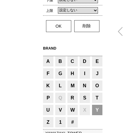
下限
上限
BRAND
A
B
C
D
E
F
G
H
I
J
K
L
M
N
O
P
Q
R
S
T
U
V
W
X
Y
Z
1
#