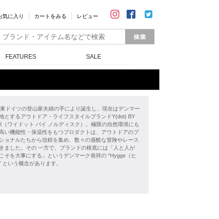
お気に入り
カートをみる
レビュー
FEATURES
SALE
年、東ドイツの登山家夫婦の手により誕生し、現在はデンマー
地とするアウトドア・ライフスタイルブランドY(dot) BY
ISK（ワイドット バイ ノルディスク）。極限の自然環境にも
高い機能性・保温性をもつプロダクトは、アウトドアのプ
ショナルたちから信頼を集め、数々の過酷な冒険やレース
きました。その 一方で、ブランドの根底には「人と人が
こそを大事にする」というデンマーク発祥の “Hygge（ヒ
” という概念があります。