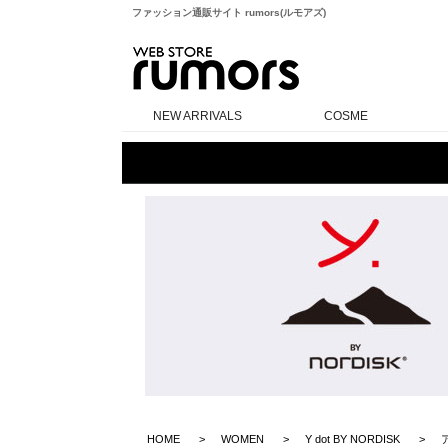
ファッション通販サイト rumors(ルモアズ)
rumors
NEW ARRIVALS
COSME
HOME
WOMEN
Y dot BY NORDISK