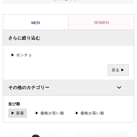
ッショナルたちから信頼を集め、数々の過酷な冒険やレースを支えてき
ました。その 一方で、ブランドの根底には「人と人が紡ぐ幸せこそを
大事にする」というデンマーク発祥の “Hygge（ヒュッゲ）” という概
念があります。
さらに絞り込む
▶ ポンチョ
戻る ▶
その他のカテゴリー
並び順
▶ 新着
▶ 価格が安い順
▶ 価格が高い順