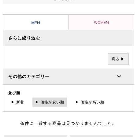
ッショナルたちから信頼を集め、数々の過酷な冒険やレースを支えてき
ました。その 一方で、ブランドの根底には「人と人が紡ぐ幸せこそを
大事にする」というデンマーク発祥の “Hygge（ヒュッゲ）” という概
念があります。
さらに絞り込む
戻る ▶
その他のカテゴリー
並び順
▶ 新着
▶ 価格が安い順
▶ 価格が高い順
条件に一致する商品は見つかりませんでした。