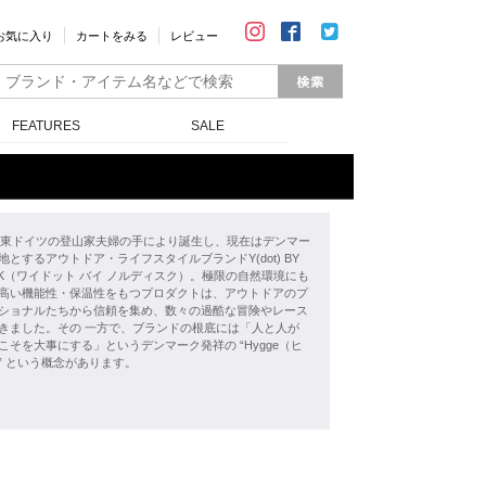
お気に入り
カートをみる
レビュー
FEATURES
SALE
年、東ドイツの登山家夫婦の手により誕生し、現在はデンマー
地とするアウトドア・ライフスタイルブランドY(dot) BY
ISK（ワイドット バイ ノルディスク）。極限の自然環境にも
高い機能性・保温性をもつプロダクトは、アウトドアのプ
ショナルたちから信頼を集め、数々の過酷な冒険やレース
きました。その 一方で、ブランドの根底には「人と人が
こそを大事にする」というデンマーク発祥の “Hygge（ヒ
” という概念があります。