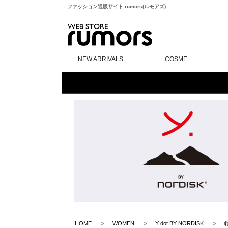
ファッション通販サイト rumors(ルモアズ)
rumors
NEW ARRIVALS
COSME
HOME
WOMEN
Y dot BY NORDISK