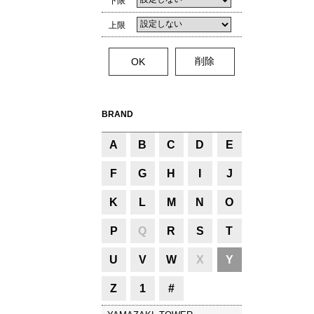
下限
上限
BRAND
A
B
C
D
E
F
G
H
I
J
K
L
M
N
O
P
Q
R
S
T
U
V
W
X
Y
Z
1
#