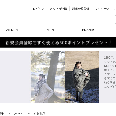
ログイン
メルマガ登録
新規会員登録
マイページ
WOMEN
MEN
BRANDS
1983
クを本拠
NORD
耐えうる
ロフェッ
を支えて
紡ぐ幸せ
ュッゲ）
帽子
ハット
対象商品