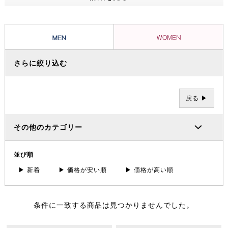
ッショナルたちから信頼を集め、数々の過酷な冒険やレースを支えてき
ました。その 一方で、ブランドの根底には「人と人が紡ぐ幸せこそを
大事にする」というデンマーク発祥の “Hygge（ヒュッゲ）” という概
念があります。
さらに絞り込む
戻る ▶
その他のカテゴリー
並び順
▶ 新着
▶ 価格が安い順
▶ 価格が高い順
条件に一致する商品は見つかりませんでした。