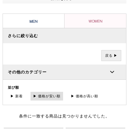
ッショナルたちから信頼を集め、数々の過酷な冒険やレースを支えてき
ました。その 一方で、ブランドの根底には「人と人が紡ぐ幸せこそを
大事にする」というデンマーク発祥の “Hygge（ヒュッゲ）” という概
念があります。
さらに絞り込む
戻る ▶
その他のカテゴリー
並び順
▶ 新着
▶ 価格が安い順
▶ 価格が高い順
条件に一致する商品は見つかりませんでした。