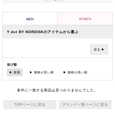
ッショナルたちから信頼を集め、数々の過酷な冒険やレースを支えてき
ました。その 一方で、ブランドの根底には「人と人が紡ぐ幸せこそを
大事にする」というデンマーク発祥の “Hygge（ヒュッゲ）” という概
念があります。
Y dot BY NORDISKのアイテムから選ぶ
戻る ▶
並び順
▶ 新着
▶ 価格が安い順
▶ 価格が高い順
条件に一致する商品は見つかりませんでした。
TOPページに戻る
ブランド一覧ページに戻る