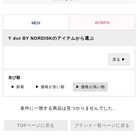
ッショナルたちから信頼を集め、数々の過酷な冒険やレースを支えてき
ました。その 一方で、ブランドの根底には「人と人が紡ぐ幸せこそを
大事にする」というデンマーク発祥の “Hygge（ヒュッゲ）” という概
念があります。
Y dot BY NORDISKのアイテムから選ぶ
戻る ▶
並び順
▶ 新着
▶ 価格が安い順
▶ 価格が高い順
条件に一致する商品は見つかりませんでした。
TOPページに戻る
ブランド一覧ページに戻る