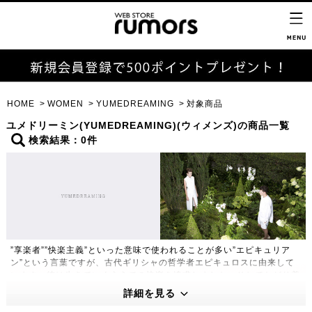
HOME
WOMEN
YUMEDREAMING
対象商品
ユメドリーミン(YUMEDREAMING)(ウィメンズ)の商品一覧
検索結果：0件
”享楽者””快楽主義”といった意味で使われることが多い”エピキュリア
ン”という言葉ですが、古代ギリシャの哲学者エピキュロスに由来して
います。彼は生きていくうえでの快楽を追求しました。そしてたどり着
いたのが、小さな庭、そこに植えられた数本のイチジクの木、チーズ、
詳細を見る
3～4人の友人たち。それさえあれば、満たされた最高に贅沢なひとと