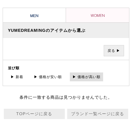
きを過ごすことができる。一人ひとりにとっての「満足」はそれぞれ違
うもの。それぞれの「満足」こそが「贅沢」。その「満足」と出会える
サロンでありプロダクツであり続けたい。そんなメッセージが込められ
ています。
YUMEDREAMINGのアイテムから選ぶ
戻る ▶
並び順
▶ 新着
▶ 価格が安い順
▶ 価格が高い順
条件に一致する商品は見つかりませんでした。
TOPページに戻る
ブランド一覧ページに戻る