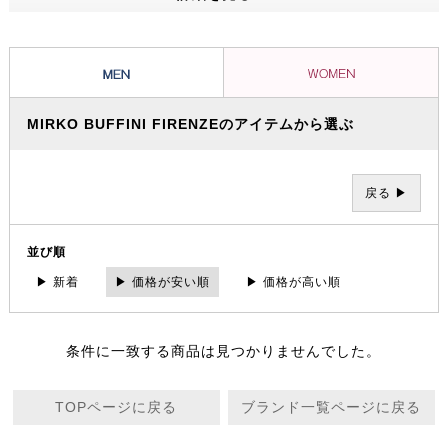
たくなる。原材料のほとんどは自然の物から抽出され、豊潤で薫り高い
ウィスキーのように75日間寝かせたエッセンスをブレンドするという
贅沢なもので、その魅力的な香りは、数々の名香を今も世に送り出して
いる小さな工場で一つひとつ丁寧に創られている。
MIRKO BUFFINI FIRENZEのアイテムから選ぶ
戻る ▶
並び順
▶ 新着
▶ 価格が安い順
▶ 価格が高い順
条件に一致する商品は見つかりませんでした。
TOPページに戻る
ブランド一覧ページに戻る