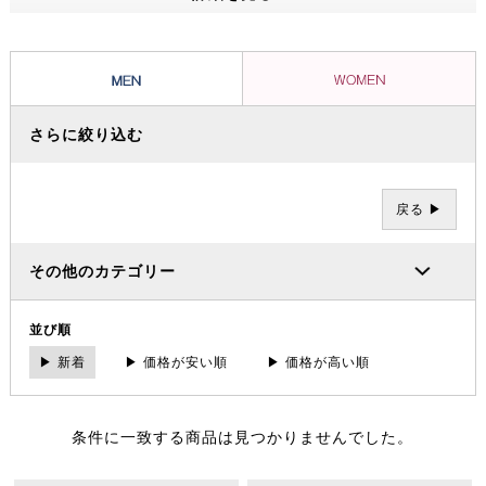
創造する。ユーロカジュアルが持つ都会的なシルエットと1つにするこ
とで全く新しい WORK&DRESS なカジュアルウェアーを提案。
さらに絞り込む
戻る ▶
その他のカテゴリー
並び順
▶ 新着
▶ 価格が安い順
▶ 価格が高い順
条件に一致する商品は見つかりませんでした。