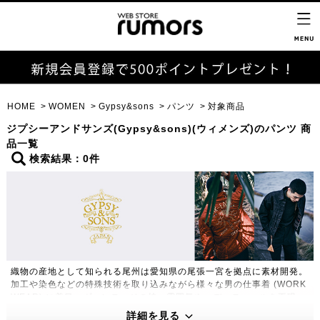
HOME
WOMEN
Gypsy&sons
パンツ
対象商品
ジプシーアンドサンズ(Gypsy&sons)(ウィメンズ)のパンツ 商
品一覧
検索結果：0件
織物の産地として知られる尾州は愛知県の尾張一宮を拠点に素材開発。
加工や染色などの特殊技術を取り込みながら様々な男の仕事着 (WORK
WEAR) に着目。ヴィンテージの持つ雰囲気や、ディティールを再現
し、WORK STYLEとDRESS STYLE の両立をキーに独自の世界観を
詳細を見る