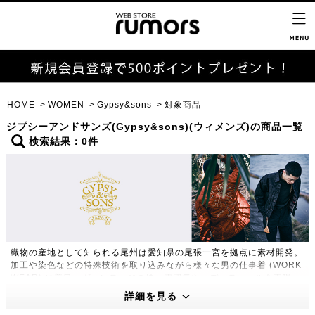
HOME
WOMEN
Gypsy&sons
対象商品
ジプシーアンドサンズ(Gypsy&sons)(ウィメンズ)の商品一覧
検索結果：0件
織物の産地として知られる尾州は愛知県の尾張一宮を拠点に素材開発。
加工や染色などの特殊技術を取り込みながら様々な男の仕事着 (WORK
WEAR) に着目。ヴィンテージの持つ雰囲気や、ディティールを再現
し、WORK STYLEとDRESS STYLE の両立をキーに独自の世界観を
詳細を見る
創造する。ユーロカジュアルが持つ都会的なシルエットと1つにするこ