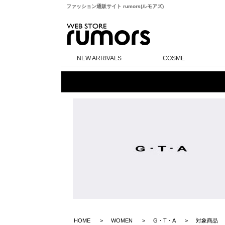
ファッション通販サイト rumors(ルモアズ)
rumors
NEW ARRIVALS
COSME
HOME
WOMEN
G・T・A
対象商品