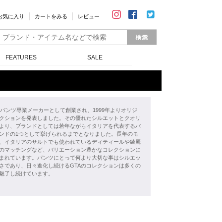
お気に入り
カートをみる
レビュー
FEATURES
SALE
年にパンツ専業メーカーとして創業され、1999年よりオリジ
クションを発表しました。その優れたシルエットとクオリ
より、ブランドとしては若年ながらイタリアを代表するパ
ンドの1つとして挙げられるまでとなりました。長年のモ
、イタリアのサルトでも使われているディティールや綺麗
のマッチングなど、バリエーション豊かなコレクションに
まれています。パンツにとって何より大切な事はシルエッ
さであり、日々進化し続けるGTAのコレクションは多くの
魅了し続けています。