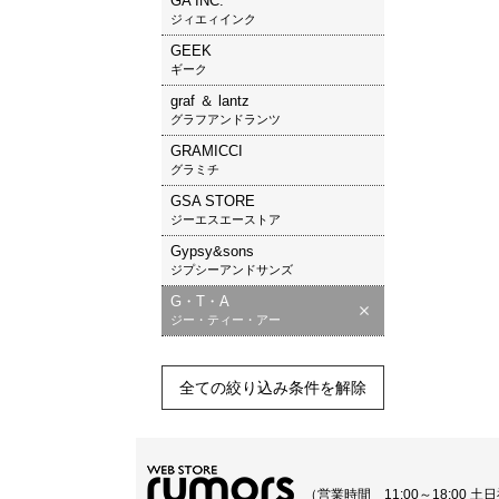
GA INC.
ジィエィインク
GEEK
ギーク
graf ＆ lantz
グラフアンドランツ
GRAMICCI
グラミチ
GSA STORE
ジーエスエーストア
Gypsy&sons
ジプシーアンドサンズ
G・T・A
ジー・ティー・アー
全ての絞り込み条件を解除
（営業時間 11:00～18:00