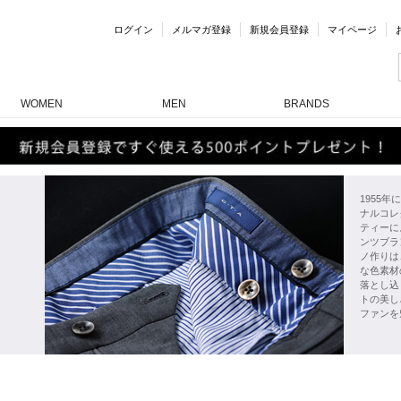
ログイン
メルマガ登録
新規会員登録
マイページ
WOMEN
MEN
BRANDS
1955
ナルコレ
ティーに
ンツブラ
ノ作りは
な色素材
落とし込
トの美し
ファンを