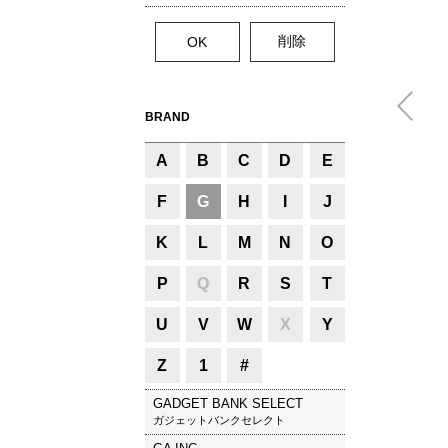
BRAND
A
B
C
D
E
F
G
H
I
J
K
L
M
N
O
P
Q
R
S
T
U
V
W
X
Y
Z
1
#
GADGET BANK SELECT
ガジェットバンクセレクト