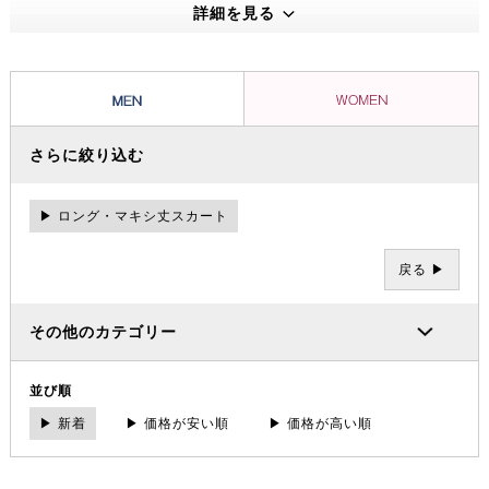
180度自然な開脚を可能にした「ガゼットクロッチ」や片手で簡単に調
詳細を見る
節できる「Webbingベルト」など独特の機能性をもったグラミチパン
ツとグラミチショーツはクライミングパンツの代表的存在として、全米
に広がり日本でも受け入れられています。
さらに絞り込む
▶ ロング・マキシ丈スカート
戻る ▶
その他のカテゴリー
並び順
▶ 新着
▶ 価格が安い順
▶ 価格が高い順