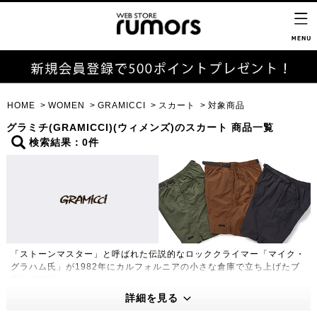
HOME
WOMEN
GRAMICCI
スカート
対象商品
グラミチ(GRAMICCI)(ウィメンズ)のスカート 商品一覧
検索結果：0件
「ストーンマスター」と呼ばれた伝説的なロッククライマー「マイク・
グラハム氏」が1982年にカルフォルニアの小さな倉庫で立ち上げたブ
ランドです。
180度自然な開脚を可能にした「ガゼットクロッチ」や片手で簡単に調
詳細を見る
節できる「Webbingベルト」など独特の機能性をもったグラミチパン