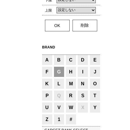
下限
上限
BRAND
A
B
C
D
E
F
G
H
I
J
K
L
M
N
O
P
Q
R
S
T
U
V
W
X
Y
Z
1
#