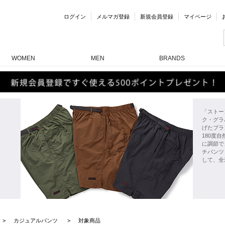
ログイン
メルマガ登録
新規会員登録
マイページ
WOMEN
MEN
BRANDS
「ストー
ク・グラ
げたブラ
180度
に調節で
チパンツ
して、全
カジュアルパンツ
対象商品