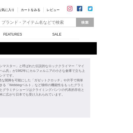
お気に入り
カートをみる
レビュー
FEATURES
SALE
ンマスター」と呼ばれた伝説的なロッククライマー「マイ
ハム氏」が1982年にカルフォルニアの小さな倉庫で立ち上
ンドです。
自然な開脚を可能にした「ガゼットクロッチ」や片手で簡単
きる「Webbingベルト」など独特の機能性をもったグラミ
とグラミチショーツはクライミングパンツの代表的存在と
米に広がり日本でも受け入れられています。