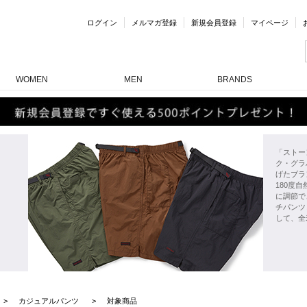
ログイン
メルマガ登録
新規会員登録
マイページ
WOMEN
MEN
BRANDS
「ストー
ク・グラ
げたブラ
180度
に調節で
チパンツ
して、全
カジュアルパンツ
対象商品