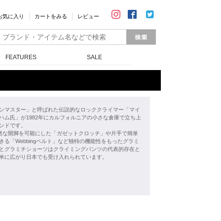
お気に入り
カートをみる
レビュー
FEATURES
SALE
ンマスター」と呼ばれた伝説的なロッククライマー「マイ
ハム氏」が1982年にカルフォルニアの小さな倉庫で立ち上
ンドです。
自然な開脚を可能にした「ガゼットクロッチ」や片手で簡単
きる「Webbingベルト」など独特の機能性をもったグラミ
とグラミチショーツはクライミングパンツの代表的存在と
米に広がり日本でも受け入れられています。