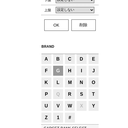
下限
上限
BRAND
A
B
C
D
E
F
G
H
I
J
K
L
M
N
O
P
Q
R
S
T
U
V
W
X
Y
Z
1
#