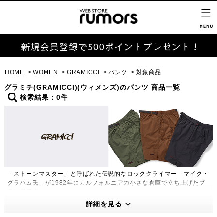
HOME
WOMEN
GRAMICCI
パンツ
対象商品
グラミチ(GRAMICCI)(ウィメンズ)のパンツ 商品一覧
検索結果：0件
「ストーンマスター」と呼ばれた伝説的なロッククライマー「マイク・
グラハム氏」が1982年にカルフォルニアの小さな倉庫で立ち上げたブ
ランドです。
180度自然な開脚を可能にした「ガゼットクロッチ」や片手で簡単に調
詳細を見る
節できる「Webbingベルト」など独特の機能性をもったグラミチパン