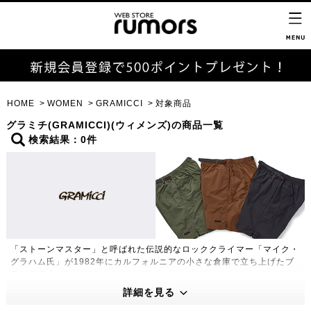
HOME
WOMEN
GRAMICCI
対象商品
グラミチ(GRAMICCI)(ウィメンズ)の商品一覧
検索結果：0件
「ストーンマスター」と呼ばれた伝説的なロッククライマー「マイク・
グラハム氏」が1982年にカルフォルニアの小さな倉庫で立ち上げたブ
ランドです。
180度自然な開脚を可能にした「ガゼットクロッチ」や片手で簡単に調
詳細を見る
節できる「Webbingベルト」など独特の機能性をもったグラミチパン