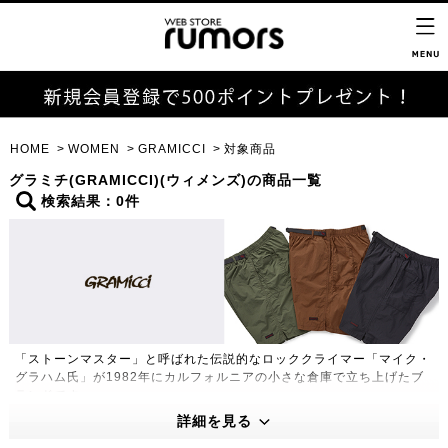
HOME
WOMEN
GRAMICCI
対象商品
グラミチ(GRAMICCI)(ウィメンズ)の商品一覧
検索結果：0件
「ストーンマスター」と呼ばれた伝説的なロッククライマー「マイク・
グラハム氏」が1982年にカルフォルニアの小さな倉庫で立ち上げたブ
ランドです。
180度自然な開脚を可能にした「ガゼットクロッチ」や片手で簡単に調
詳細を見る
節できる「Webbingベルト」など独特の機能性をもったグラミチパン