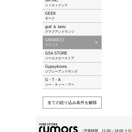
GA INC.
ジィエィインク
GEEK
ギーク
graf ＆ lantz
グラフアンドランツ
GRAMICCI
グラミチ
GSA STORE
ジーエスエーストア
Gypsy&sons
ジプシーアンドサンズ
G・T・A
ジー・ティー・アー
全ての絞り込み条件を解除
（営業時間 11:00～18:00