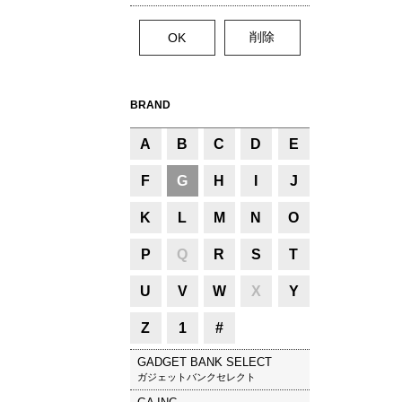
BRAND
A
B
C
D
E
F
G
H
I
J
K
L
M
N
O
P
Q
R
S
T
U
V
W
X
Y
Z
1
#
GADGET BANK SELECT
ガジェットバンクセレクト