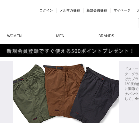
ログイン
メルマガ登録
新規会員登録
マイページ
WOMEN
MEN
BRANDS
「ストー
ク・グラ
げたブラ
180度
に調節で
チパンツ
して、全