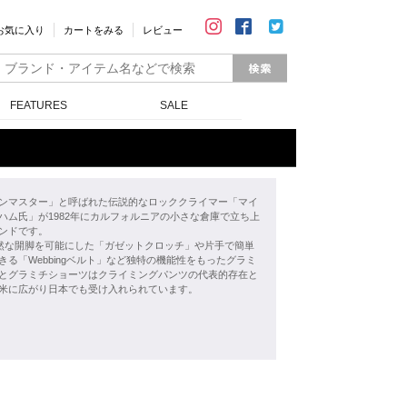
お気に入り
カートをみる
レビュー
FEATURES
SALE
ンマスター」と呼ばれた伝説的なロッククライマー「マイ
ハム氏」が1982年にカルフォルニアの小さな倉庫で立ち上
ンドです。
自然な開脚を可能にした「ガゼットクロッチ」や片手で簡単
きる「Webbingベルト」など独特の機能性をもったグラミ
とグラミチショーツはクライミングパンツの代表的存在と
米に広がり日本でも受け入れられています。