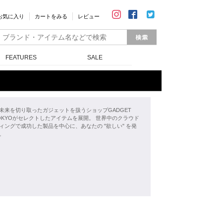
お気に入り
カートをみる
レビュー
FEATURES
SALE
未来を切り取ったガジェットを扱うショップGADGET
 TOKYOがセレクトしたアイテムを展開。 世界中のクラウド
ィングで成功した製品を中心に、あなたの "欲しい" を発
。