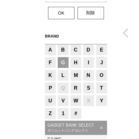
BRAND
A
B
C
D
E
F
G
H
I
J
K
L
M
N
O
P
Q
R
S
T
U
V
W
X
Y
Z
1
#
GADGET BANK SELECT
ガジェットバンクセレクト