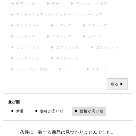
▶ 財布・小物
▶ 帽子
▶ ファッション小物
▶ アンダーウェア・ランジェリー・インナーウェア
▶ アクセサリー
▶ ヘアケア
▶ ボディケア
▶ ハンドケア
▶ スキンケア
▶ UVケア
▶ シェービング
▶ コスメグッズ
▶ コスメセット
▶ フレグランス
▶ キッズ＆ベビー
▶ インテリア・雑貨
▶ フード
▶ スポーツ
戻る ▶
並び順
▶ 新着
▶ 価格が安い順
▶ 価格が高い順
条件に一致する商品は見つかりませんでした。