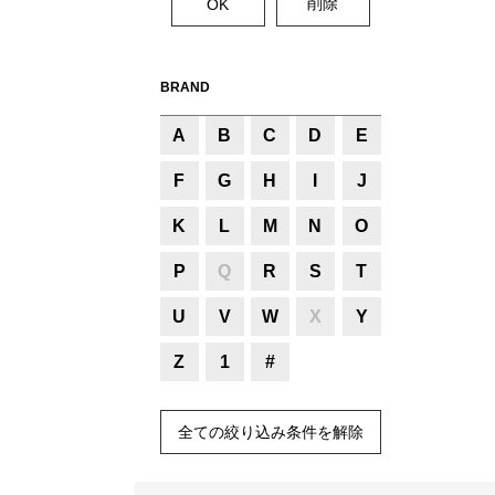
BRAND
A
B
C
D
E
F
G
H
I
J
K
L
M
N
O
P
Q
R
S
T
U
V
W
X
Y
Z
1
#
全ての絞り込み条件を解除