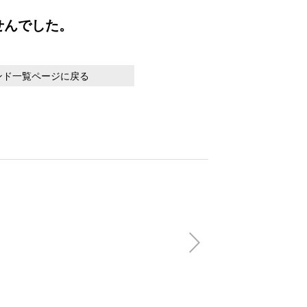
せんでした。
ンド一覧ページに戻る
【会員特別価格】V
FLAG OPEN SH
(税込)
22,000円