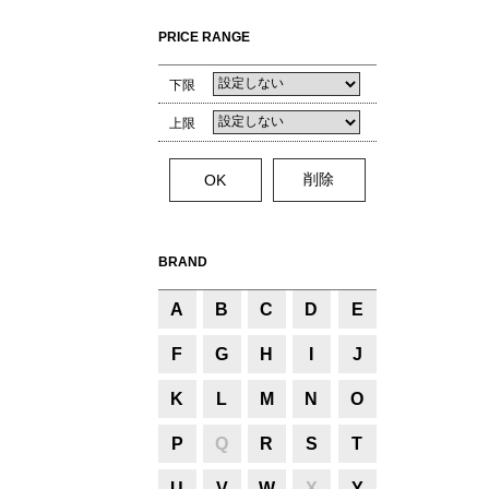
PRICE RANGE
下限
上限
BRAND
A
B
C
D
E
F
G
H
I
J
K
L
M
N
O
P
Q
R
S
T
U
V
W
X
Y